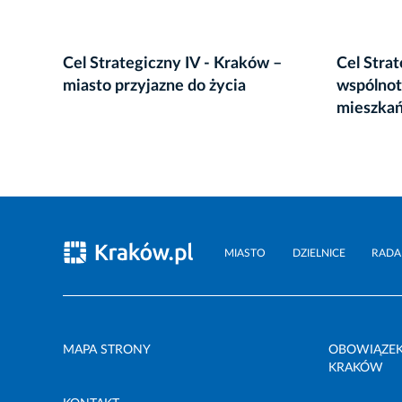
Cel Strategiczny IV - Kraków –
Cel Strat
miasto przyjazne do życia
wspólno
mieszka
MIASTO
DZIELNICE
RADA
MAPA STRONY
OBOWIĄZEK
KRAKÓW