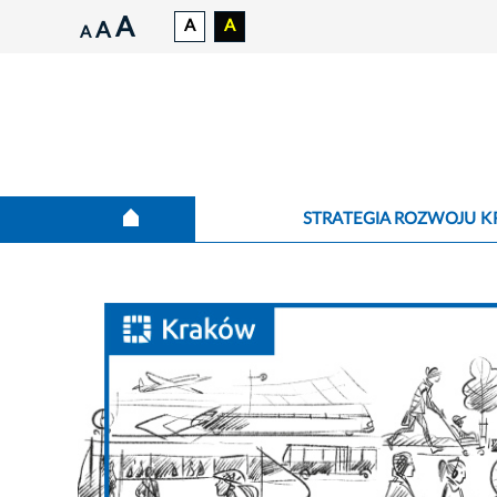
A
A
A
A
A
STRATEGIA ROZWOJU 