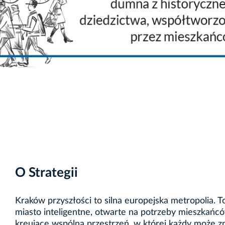
O Strategii
Kraków przyszłości to silna europejska metropolia. T
miasto inteligentne, otwarte na potrzeby mieszkańc
kreujące wspólną przestrzeń, w której każdy może z