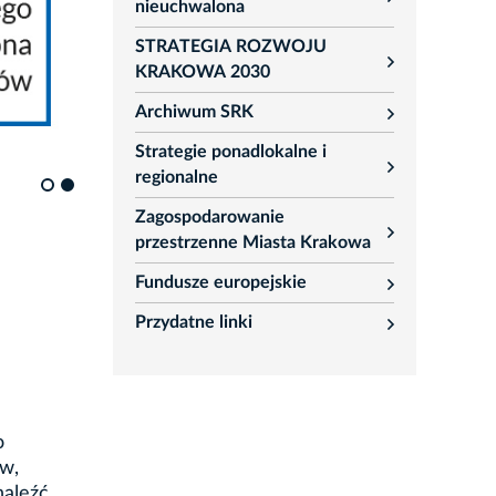
rozwiń
nieuchwalona
STRATEGIA ROZWOJU
rozwiń
KRAKOWA 2030
Archiwum SRK
rozwiń
Strategie ponadlokalne i
rozwiń
regionalne
Zagospodarowanie
rozwiń
przestrzenne Miasta Krakowa
Fundusze europejskie
rozwiń
Przydatne linki
rozwiń
o
ów,
naleźć