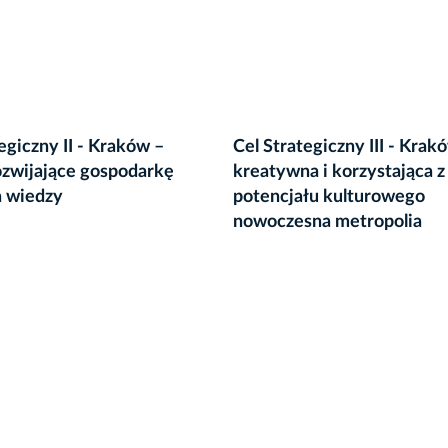
egiczny II - Kraków –
Cel Strategiczny III - Krak
ozwijające gospodarkę
kreatywna i korzystająca z
a wiedzy
potencjału kulturowego
nowoczesna metropolia