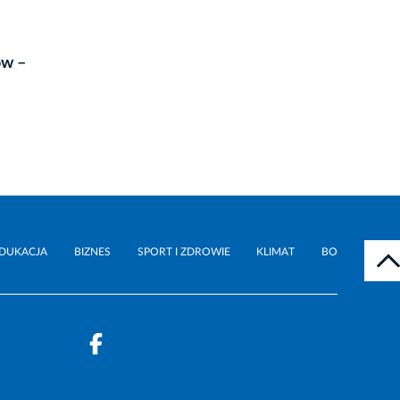
ów –
DUKACJA
BIZNES
SPORT I ZDROWIE
KLIMAT
BO