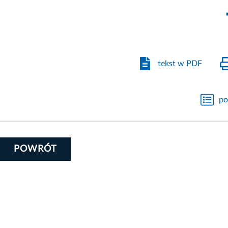
tekst w PDF
po
POWRÓT