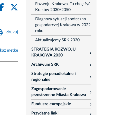
Rozwoju Krakowa. Tu chcę żyć.
Kraków 2030/2050
Diagnoza sytuacji społeczno-
gospodarczej Krakowa w 2022
roku
drukuj
Aktualizujemy SRK 2030
STRATEGIA ROZWOJU
każ metkę
rozwiń
KRAKOWA 2030
Archiwum SRK
rozwiń
Strategie ponadlokalne i
rozwiń
regionalne
Zagospodarowanie
rozwiń
przestrzenne Miasta Krakowa
Fundusze europejskie
rozwiń
Przydatne linki