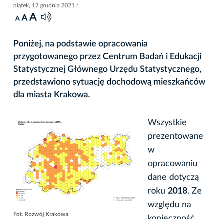
piątek, 17 grudnia 2021 r.
A
A
A
Poniżej, na podstawie opracowania
przygotowanego przez Centrum Badań i Edukacji
Statystycznej Głównego Urzędu Statystycznego,
przedstawiono sytuację dochodową mieszkańców
dla miasta Krakowa.
Wszystkie
prezentowane
w
opracowaniu
dane dotyczą
roku
2018
. Ze
względu na
Fot. Rozwój Krakowa
konieczność