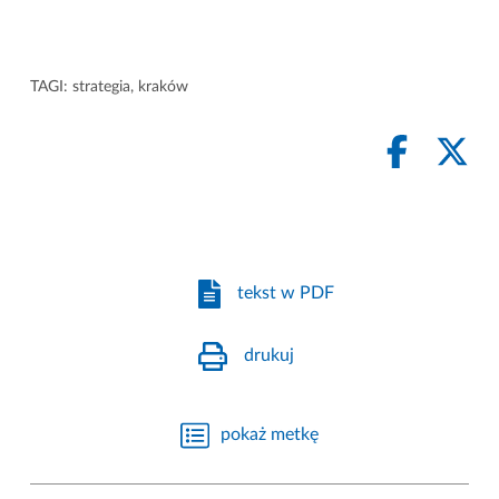
TAGI:
strategia
,
kraków
tekst w PDF
drukuj
pokaż metkę