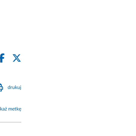
drukuj
każ metkę