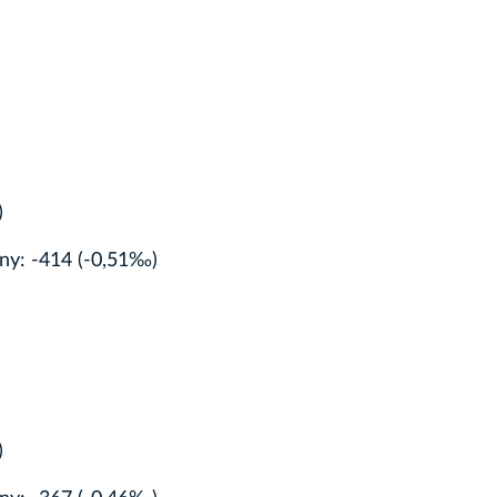
)
lny: -414 (-0,51‰)
)