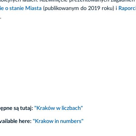
olejnych latach. Rozwinięcie prezentowanych zagadnień 
e o stanie Miasta
(publikowanym do 2019 roku) i
Raporc
.
tępne są tutaj:
"Kraków w liczbach"
available here:
"Krakow in numbers"