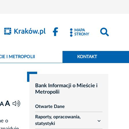
MAPA
STRONY
IE I METROPOLII
KONTAKT
Bank Informacji o Mieście i
Metropolii
A
A
Otwarte Dane
Raporty, opracowania,
ne o
rozwiń
statystyki