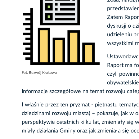
28aa, nałoży
przedstawien
Zatem Rapor
dyskusji o d
udzieleniu pr
wszystkimi 
Ustawodawca 
Raport ma fo
Fot. Rozwój Krakowa
czyli powinno
obywatelskie
informacje szczegółowe na temat rozwoju całeg
I właśnie przez ten pryzmat - piętnastu temat
dziedzinami rozwoju miasta) – pokazuje, jak w 
perspektywie ostatnich kilku lat, zmieniały si
miały działania Gminy oraz jak zmieniała się oc