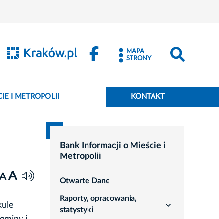
MAPA
STRONY
IE I METROPOLII
KONTAKT
Bank Informacji o Mieście i
Metropolii
A
A
Otwarte Dane
Raporty, opracowania,
kule
rozwiń
statystyki