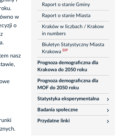
gminy i
Raport o stanie Gminy
roku.
Raport o stanie Miasta
arówno w
cyzji o
Kraków w liczbach / Krakow
in numbers
 z
ta.
Biuletyn Statystyczny Miasta
BIP
Krakowa
atem nasz
Prognoza demograficzna dla
tawie,
Krakowa do 2050 roku
Prognoza demograficzna dla
kowe
MOF do 2050 roku
Statystyka eksperymentalna
rozwiń
Badania społeczne
rozwiń
runki
Przydatne linki
rozwiń
cznych.