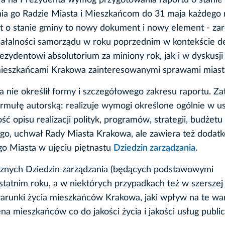
ła na Prezydenta wymóg przygotowania raportu o stanie 
ia go Radzie Miasta i Mieszkańcom do 31 maja każdego 
t o stanie gminy to nowy dokument i nowy element - z
ziałalności samorządu w roku poprzednim w kontekście de
ezydentowi absolutorium za miniony rok, jak i w dyskusji
mieszkańcami Krakowa zainteresowanymi sprawami mias
nie określił formy i szczegółowego zakresu raportu. Z
rmułę autorską: realizuje wymogi określone ogólnie w us
ść opisu realizacji polityk, programów, strategii, budżetu
go, uchwał Rady Miasta Krakowa, ale zawiera też dodat
o Miasta w ujęciu piętnastu
Dziedzin zarządzania.
ycznych Dziedzin zarządzania (będących podstawowymi
ostatnim roku, a w niektórych przypadkach też w szerszej
ę warunki życia mieszkańców Krakowa, jaki wpływ na te wa
ena mieszkańców co do jakości życia i jakości usług publi